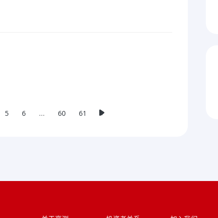
5
6
...
60
61
»