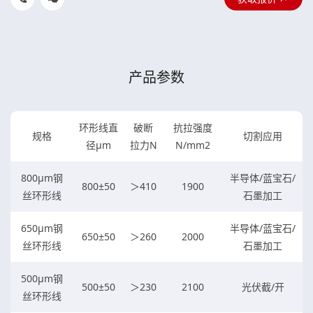
产品参数
环形线直
破断
抗拉强度
规格
切割应用
径μm
拉力N
N/mm2
800μm钢
半导体/蓝宝石/
800±50
＞410
1900
丝环形线
石墨加工
650μm钢
半导体/蓝宝石/
650±50
＞260
2000
丝环形线
石墨加工
500μm钢
500±50
＞230
2100
光伏截/开
丝环形线