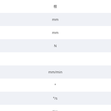
根
mm
mm
N
mm/min
°
°/s